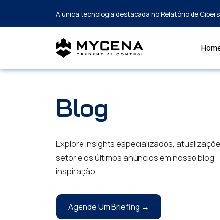
A única tecnologia destacada no Relatório de Cibe
Hom
Blog
Explore insights especializados, atualizaçõ
setor e os últimos anúncios em nosso blog 
inspiração.
Agende Um Briefing →