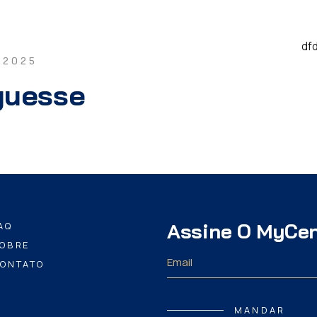
df
 2025
guesse
Assine O MyCe
AQ
OBRE
ONTATO
MANDAR