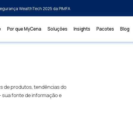
rsegurança WealthTech 2025 da PIMFA
e
Por que MyCena
Soluções
Insights
Pacotes
Blog
es de produtos, tendências do
— sua fonte de informação e