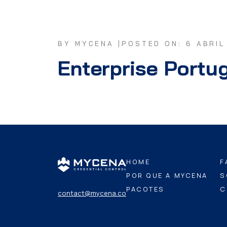
BY MYCENA |
POSTED ON: 6 ABRIL
Enterprise Portu
HOME
F
POR QUE A MYCENA
S
PACOTES
C
contact@mycena.co