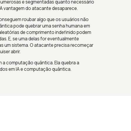
, numerosas e segmentadas quanto necessário
 A vantagem do atacante desaparece.
onseguem roubar algo que os usuários não
ntica pode quebrar uma senha humana em
aleatórias de comprimento indefinido podem
as. E, se uma delas for eventualmente
as um sistema. O atacante precisa recomeçar
iser abrir.
 a computação quântica. Ela quebra a
dos em IA e computação quântica.