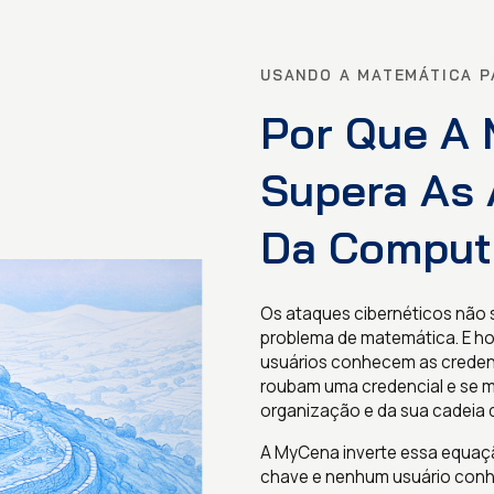
USANDO A MATEMÁTICA P
Por Que A 
Supera As 
Da Comput
Os ataques cibernéticos não 
problema de matemática. E ho
usuários conhecem as credenc
roubam uma credencial e se 
organização e da sua cadeia 
A MyCena inverte essa equaç
chave e nenhum usuário conhe