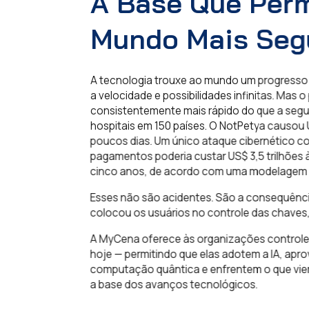
A Base Que Perm
Mundo Mais Segu
A tecnologia trouxe ao mundo um progresso ext
a velocidade e possibilidades infinitas. Mas o
consistentemente mais rápido do que a segura
hospitais em 150 países. O NotPetya causou US
poucos dias. Um único ataque cibernético cont
pagamentos poderia custar US$ 3,5 trilhões à 
cinco anos, de acordo com uma modelagem de 
Esses não são acidentes. São a consequência 
colocou os usuários no controle das chaves, e
A MyCena oferece às organizações controle to
hoje — permitindo que elas adotem a IA, aprove
computação quântica e enfrentem o que vier a
a base dos avanços tecnológicos.