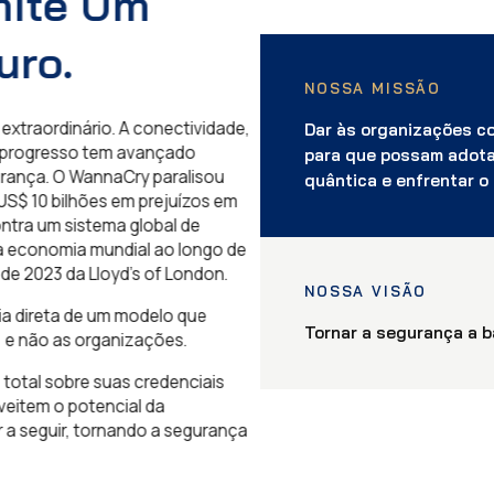
ite Um
ro.
NOSSA MISSÃO
raordinário. A conectividade,
Dar às organizações co
 progresso tem avançado
para que possam adotar
nça. O WannaCry paralisou
quântica e enfrentar o 
$ 10 bilhões em prejuízos em
ra um sistema global de
economia mundial ao longo de
2023 da Lloyd's of London.
NOSSA VISÃO
direta de um modelo que
Tornar a segurança a 
 não as organizações.
tal sobre suas credenciais
item o potencial da
 seguir, tornando a segurança