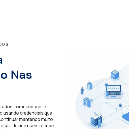
ODOS
a
ão Nas
ratados, fornecedores e
o usando credenciais que
continuar mantendo muito
ização decide quem recebe