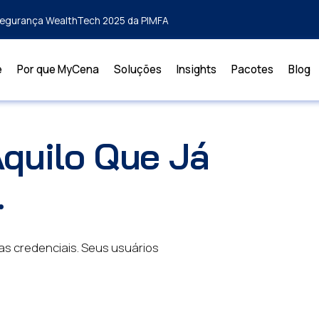
rsegurança WealthTech 2025 da PIMFA
e
Por que MyCena
Soluções
Insights
Pacotes
Blog
quilo Que Já
.
as credenciais. Seus usuários