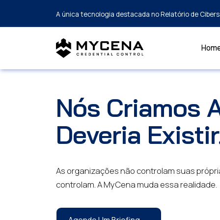
A única tecnologia destacada no Relatório de Cibe
Hom
Nós Criamos A
Deveria Existir
As organizações não controlam suas própri
controlam. A MyCena muda essa realidade.
Agende Um Briefing →