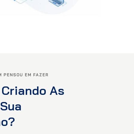
M PENSOU EM FAZER
 Criando As
 Sua
ão?