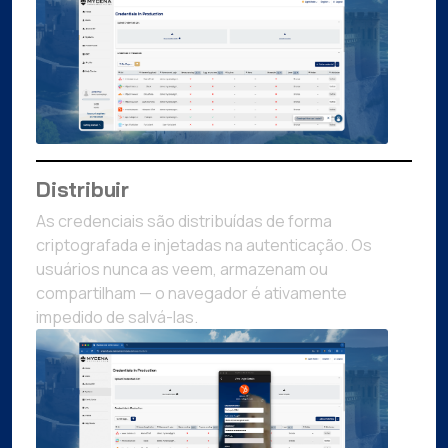
Distribuir
As credenciais são distribuídas de forma
criptografada e injetadas na autenticação. Os
usuários nunca as veem, armazenam ou
compartilham — o navegador é ativamente
impedido de salvá-las.