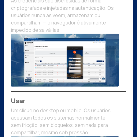
As credenciais são distribuídas de forma
criptografada e injetadas na autenticação. Os
usuários nunca as veem, armazenam ou
compartilham — o navegador é ativamente
impedido de salvá-las.
Usar
Um clique no desktop ou mobile. Os usuários
acessam todos os sistemas normalmente —
sem fricção, sem bloqueios, sem nada para
compartilhar, mesmo sob pressão.