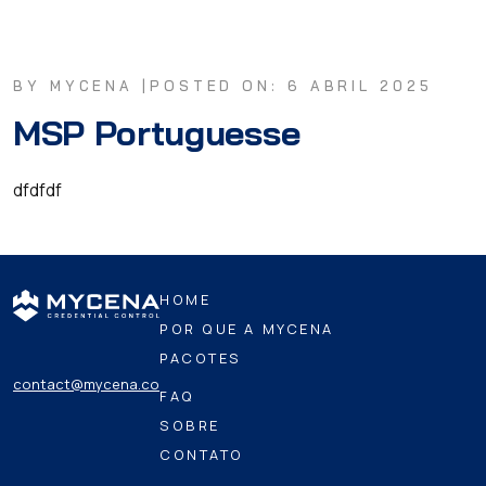
BY MYCENA |
POSTED ON: 6 ABRIL 2025
MSP Portuguesse
dfdfdf
HOME
POR QUE A MYCENA
PACOTES
contact@mycena.co
FAQ
SOBRE
CONTATO