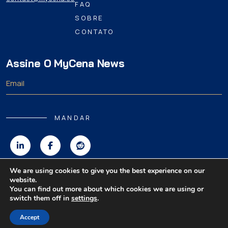
FAQ
SOBRE
CONTATO
Assine O MyCena News
MANDAR
We are using cookies to give you the best experience on our
website.
Direitos autorais 2026 MyCena Limited. Todos os direitos reservados.
You can find out more about which cookies we are using or
switch them off in
settings
.
|
|
|
Política de Privacidade
Termos e Condições
Aviso Legal
Accept