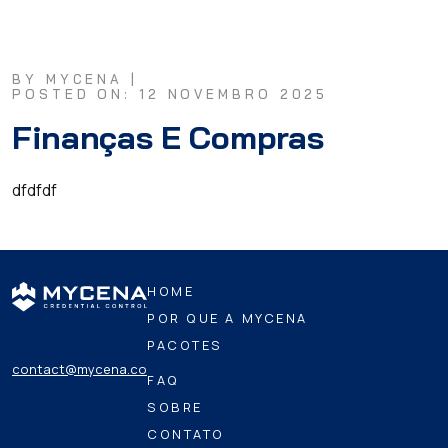
BY MYCENA |
POSTED ON: 12 NOVEMBRO 2025
Finanças E Compras
dfdfdf
HOME
POR QUE A MYCENA
PACOTES
contact@mycena.co
FAQ
SOBRE
CONTATO