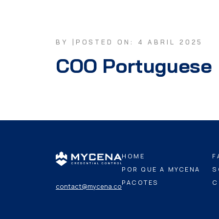
BY |
POSTED ON: 4 ABRIL 2025
COO Portuguese
HOME
F
POR QUE A MYCENA
S
PACOTES
C
contact@mycena.co