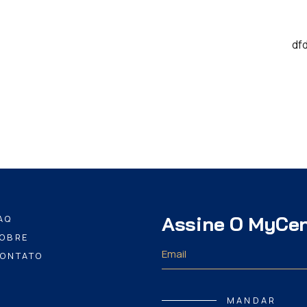
df
Assine O MyCe
AQ
OBRE
ONTATO
MANDAR