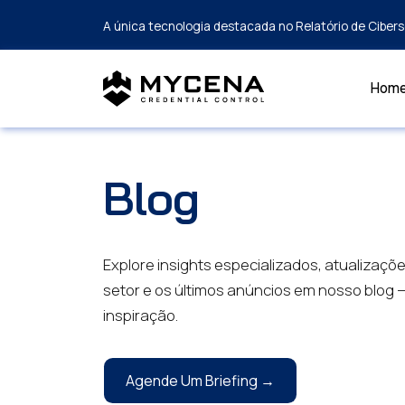
A única tecnologia destacada no Relatório de Cibe
Hom
Blog
Explore insights especializados, atualizaçõ
setor e os últimos anúncios em nosso blog 
inspiração.
Agende Um Briefing →