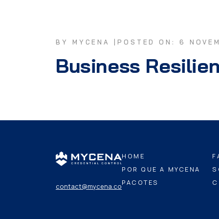
BY MYCENA |
POSTED ON: 6 NOVE
Business Resilie
HOME
F
POR QUE A MYCENA
S
PACOTES
C
contact@mycena.co