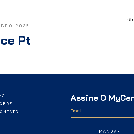
df
MBRO 2025
nce Pt
Assine O MyCe
AQ
OBRE
ONTATO
MANDAR