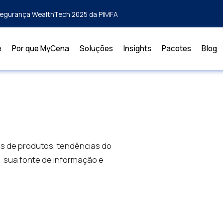
rsegurança WealthTech 2025 da PIMFA
e
Por que MyCena
Soluções
Insights
Pacotes
Blog
es de produtos, tendências do
— sua fonte de informação e