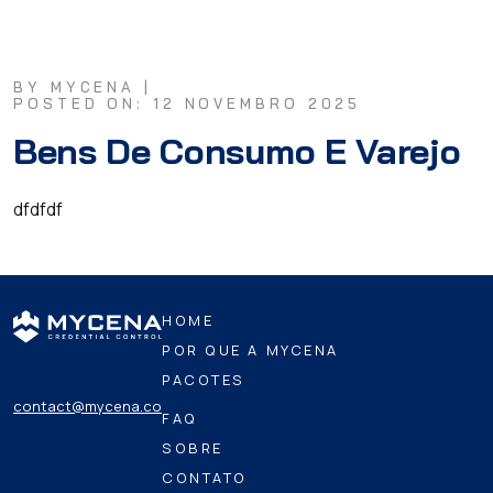
BY MYCENA |
POSTED ON: 12 NOVEMBRO 2025
Bens De Consumo E Varejo
dfdfdf
HOME
POR QUE A MYCENA
PACOTES
contact@mycena.co
FAQ
SOBRE
CONTATO