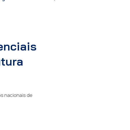
enciais
utura
s nacionais de