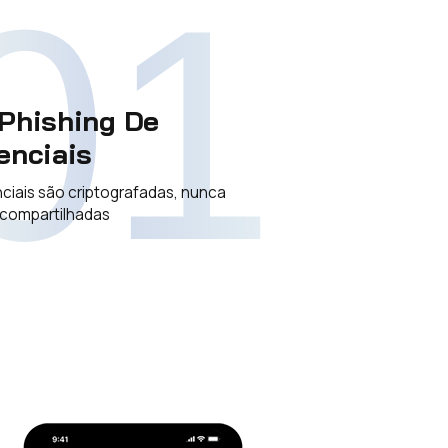
01
Phishing De
enciais
ciais são criptografadas, nunca
 compartilhadas