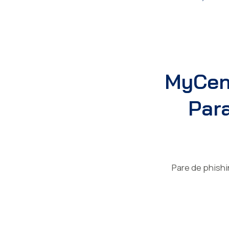
MyCena
Para
Pare de phishi