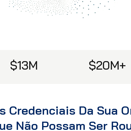
$13M
$20M+
s Credenciais Da Sua 
ue Não Possam Ser Ro