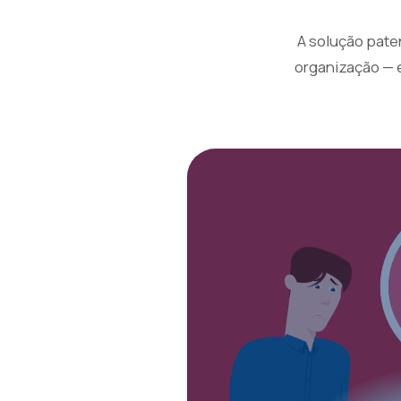
A solução pate
organização — e