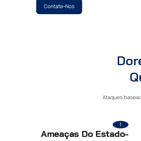
Contate-Nos
Dor
Q
Ataques basead
1
Ameaças Do Estado-