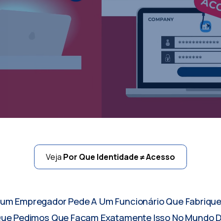
Veja
Por Que Identidade ≠ Acesso
hum Empregador Pede A Um Funcionário Que Fabrique
r Que Pedimos Que Façam Exatamente Isso No Mundo Di