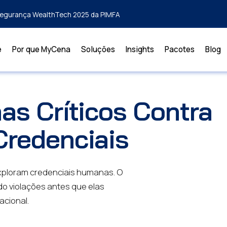
rsegurança WealthTech 2025 da PIMFA
e
Por que MyCena
Soluções
Insights
Pacotes
Blog
as Críticos Contra
Credenciais
ploram credenciais humanas. O
o violações antes que elas
cional.