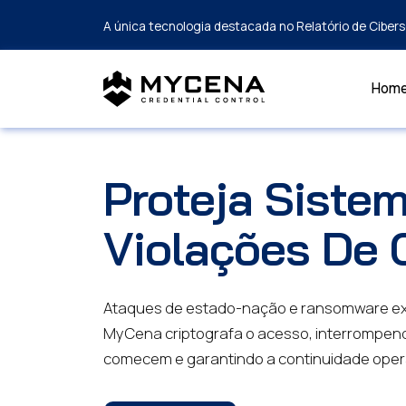
A única tecnologia destacada no Relatório de Cibe
Hom
Proteja Sistem
Violações De 
Ataques de estado-nação e ransomware ex
MyCena criptografa o acesso, interrompend
comecem e garantindo a continuidade opera