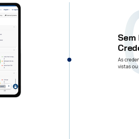
Sem 
Cred
As creden
vistas ou