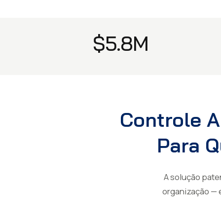
$5.8M
Controle A
Para Q
A solução pate
organização — e