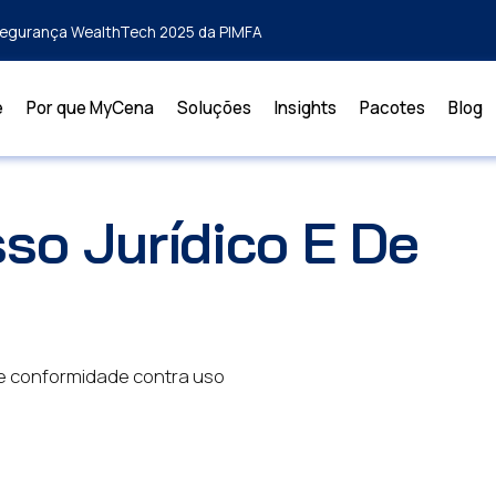
rsegurança WealthTech 2025 da PIMFA
e
Por que MyCena
Soluções
Insights
Pacotes
Blog
so Jurídico E De
de conformidade contra uso