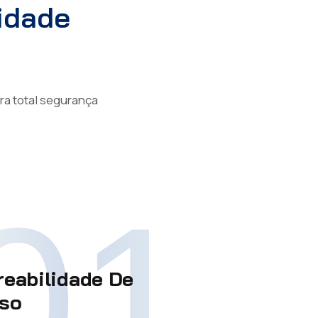
idade
ra total segurança
01
reabilidade De
so