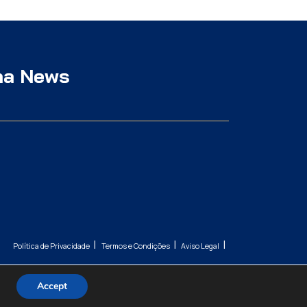
na News
|
|
|
Política de Privacidade
Termos e Condições
Aviso Legal
Accept