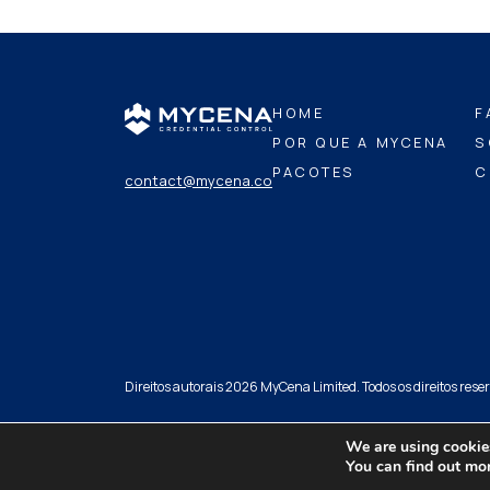
HOME
F
POR QUE A MYCENA
S
PACOTES
C
contact@mycena.co
Direitos autorais 2026 MyCena Limited. Todos os direitos rese
We are using cookies
You can find out mo