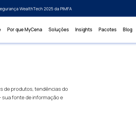
rsegurança WealthTech 2025 da PIMFA
e
Por que MyCena
Soluções
Insights
Pacotes
Blog
es de produtos, tendências do
— sua fonte de informação e