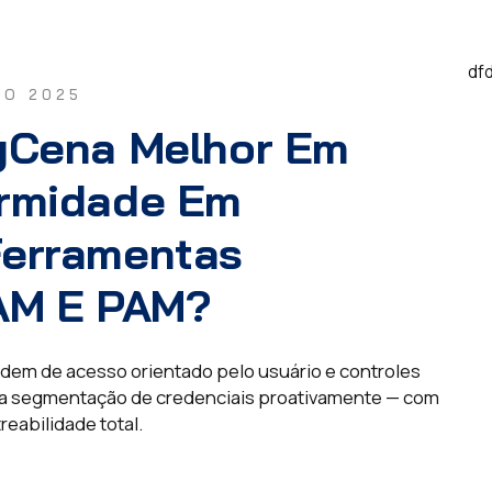
df
ÇO 2025
yCena Melhor Em
rmidade Em
erramentas
IAM E PAM?
em de acesso orientado pelo usuário e controles
 e a segmentação de credenciais proativamente — com
reabilidade total.