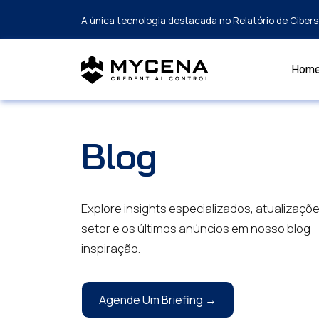
A única tecnologia destacada no Relatório de Cibe
Hom
Blog
Explore insights especializados, atualizaçõ
setor e os últimos anúncios em nosso blog 
inspiração.
Agende Um Briefing →