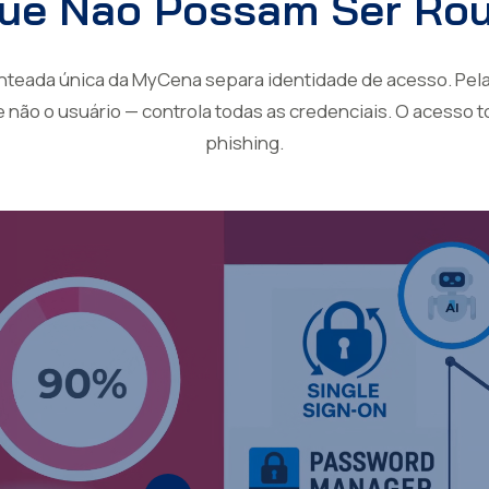
ue Não Possam Ser Ro
nteada única da MyCena separa identidade de acesso. Pela 
 não o usuário — controla todas as credenciais. O acesso 
phishing.