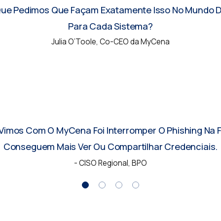
r Que Pedimos Que Façam Exatamente Isso No Mundo Di
Para Cada Sistema?
Julia O’Toole, Co-CEO da MyCena
Repensar A Segurança De Acesso. Sem Senhas, Sem 
Ameaça De Phishing Desde A Implantação.
- Chefe de TI, Manufatura