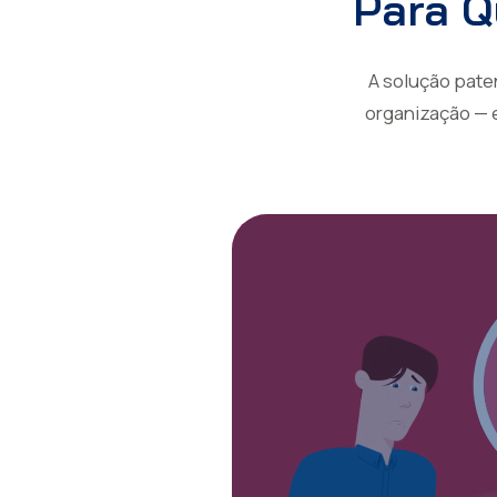
Para Q
A solução pate
organização — e