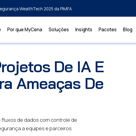
rsegurança WealthTech 2025 da PIMFA
e
Por que MyCena
Soluções
Insights
Pacotes
Blog
rojetos De IA E
tra Ameaças De
 e fluxos de dados com controle de
gurança a equipes e parceiros.