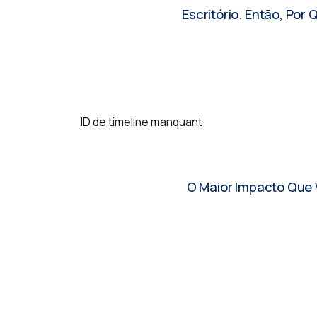
Escritório. Então, Po
ID de timeline manquant
O MyCena Nos Fez 