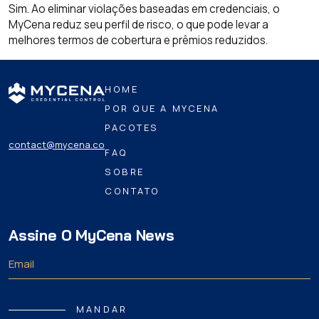
Sim. Ao eliminar violações baseadas em credenciais, o
MyCena reduz seu perfil de risco, o que pode levar a
melhores termos de cobertura e prêmios reduzidos.
HOME
POR QUE A MYCENA
PACOTES
contact@mycena.co
FAQ
SOBRE
CONTATO
Assine O MyCena News
MANDAR