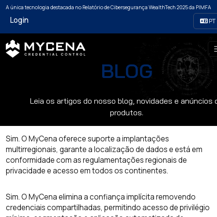
Mycena theme
A única tecnologia destacada no Relatório de Cibersegurança WealthTech 2025 da PIMFA
Login
PT
BLOG
Leia os artigos do nosso blog, novidades e anúncios 
produtos.
Sim. O MyCena oferece suporte a implantações
multirregionais, garante a localização de dados e está em
conformidade com as regulamentações regionais de
privacidade e acesso em todos os continentes.
Sim. O MyCena elimina a confiança implícita removendo
credenciais compartilhadas, permitindo acesso de privilégio