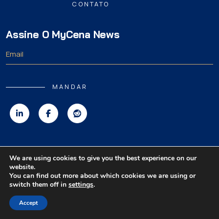
CONTATO
Assine O MyCena News
MANDAR
Direitos autorais 2026 MyCena Limited. Todos os direitos reservados.
We are using cookies to give you the best experience on our
website.
|
|
|
Política de Privacidade
Termos e Condições
Aviso Legal
You can find out more about which cookies we are using or
switch them off in
settings
.
Accept