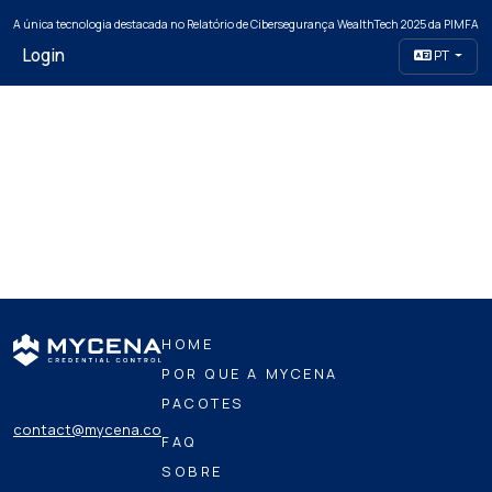
A única tecnologia destacada no Relatório de Cibersegurança WealthTech 2025 da PIMFA
Login
PT
HOME
POR QUE A MYCENA
PACOTES
contact@mycena.co
FAQ
SOBRE