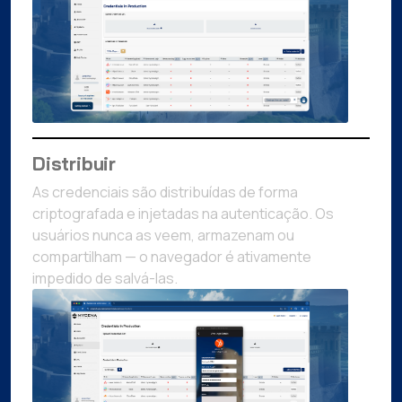
Distribuir
As credenciais são distribuídas de forma
criptografada e injetadas na autenticação. Os
usuários nunca as veem, armazenam ou
compartilham — o navegador é ativamente
impedido de salvá-las.